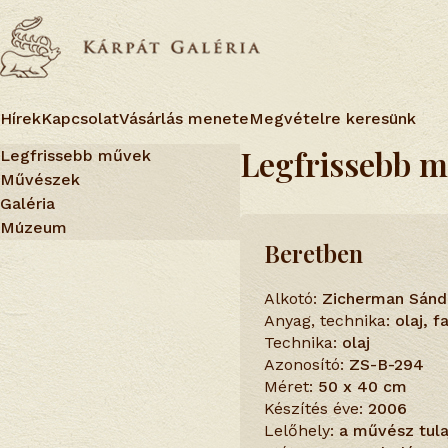
Hírek
Kapcsolat
Vásárlás menete
Megvételre keresünk
Legfrissebb 
Legfrissebb művek
Művészek
Galéria
Múzeum
Beretben
Alkotó:
Zicherman Sánd
Anyag, technika:
olaj, 
Technika:
olaj
Azonosító:
ZS-B-294
Méret:
50 x 40 cm
Készítés éve:
2006
Lelőhely:
a művész tul