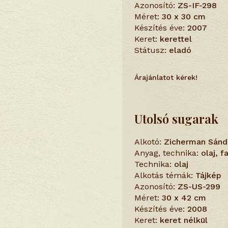
Azonosító:
ZS-IF-298
Méret:
30 x 30 cm
Készítés éve:
2007
Keret:
kerettel
Státusz:
eladó
Árajánlatot kérek!
Utolsó sugarak
Alkotó:
Zicherman Sánd
Anyag, technika:
olaj, 
Technika:
olaj
Alkotás témák:
Tájkép
Azonosító:
ZS-US-299
Méret:
30 x 42 cm
Készítés éve:
2008
Keret:
keret nélkül