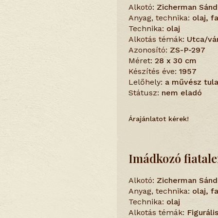
Alkotó:
Zicherman Sánd
Anyag, technika:
olaj, 
Technika:
olaj
Alkotás témák:
Utca/vá
Azonosító:
ZS-P-297
Méret:
28 x 30 cm
Készítés éve:
1957
Lelőhely:
a művész tul
Státusz:
nem eladó
Árajánlatot kérek!
Imádkozó fiatal
Alkotó:
Zicherman Sánd
Anyag, technika:
olaj, 
Technika:
olaj
Alkotás témák:
Figuráli