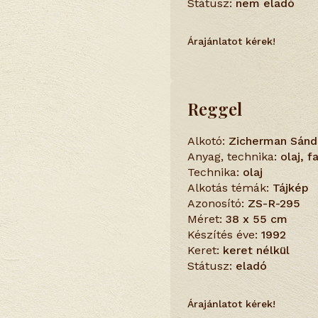
Státusz:
nem eladó
Árajánlatot kérek!
Reggel
Alkotó:
Zicherman Sánd
Anyag, technika:
olaj, 
Technika:
olaj
Alkotás témák:
Tájkép
Azonosító:
ZS-R-295
Méret:
38 x 55 cm
Készítés éve:
1992
Keret:
keret nélkül
Státusz:
eladó
Árajánlatot kérek!