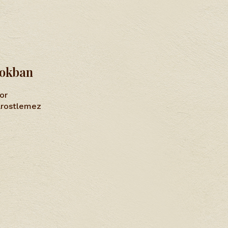
tokban
or
farostlemez