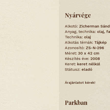
Nyárvége
Alkotó:
Zicherman Sánd
Anyag, technika:
olaj, 
Technika:
olaj
Alkotás témák:
Tájkép
Azonosító:
ZS-N-296
Méret:
30 x 42 cm
Készítés éve:
2008
Keret:
keret nélkül
Státusz:
eladó
Árajánlatot kérek!
Parkban