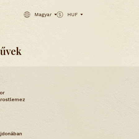
Magyar
HUF
művek
or
farostlemez
ajdonában