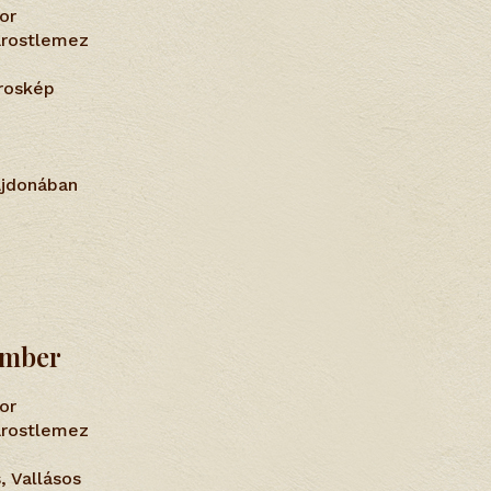
or
farostlemez
roskép
ajdonában
ember
or
farostlemez
s, Vallásos