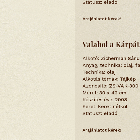
Státusz:
eladó
Árajánlatot kérek!
Valahol a Kárpá
Alkotó:
Zicherman Sánd
Anyag, technika:
olaj, 
Technika:
olaj
Alkotás témák:
Tájkép
Azonosító:
ZS-VAK-300
Méret:
30 x 42 cm
Készítés éve:
2008
Keret:
keret nélkül
Státusz:
eladó
Árajánlatot kérek!