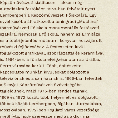
képzőművészeti kiállításon – akkor még
autodidakta festőként. 1958-ban felvételt nyert
Lembergben a Képzőművészeti Főiskolára. Egy
évvel később átiratkozott a leningrádi „Muchina”
Iparművészeti Főiskola monumentális festészeti
szakára. Nemcsak a főiskola, hanem az Ermitázs
és a többi jelentős múzeum, könyvtár hozzájárult
művészi fejlődéséhez. A festészeten kívül
foglalkozott grafikával, szobrászattal és kerámiával
is. 1964-ben, a főiskola elvégzése után az Urálba,
Perm városába került. Több, építészettel
kapcsolatos munkán kívül sokat dolgozott a
televíziónak és a színháznak is. 1966-ban felvették
a Szovjet Képzőművészek Szövetségébe
tagjelöltnek, majd 1975-ben rendes tagnak.
1969 és 1972 között több helyen élt és dolgozott,
többek között Lembergben, Rigában, Jurmalában,
Moszkvában. 1972-ben Togliatti város vezetősége
meghívta, hogy szervezze meg az akkor már