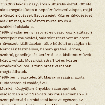
750.000 lakosú nagyváros kulturális életét. Ottléte
alatt megalakította a Képzőművészeti Alapot, majd
a Képzőművészek Szövetségét. Közreműködésével
alakult meg a művészeti múzeum és a
szakközépiskola is.
1989-ig valamennyi szovjet és összorosz kiállításon
szerepelt munkáival, valamint részt vett az orosz
művészeti kiállításokon több külföldi országban is.
Nemcsak festményei, hanem grafikái, érméi,
szobrai, gobelinjei és kerámiái is a kiállított művek
között voltak. Mozaikjai, sgraffitói és köztéri
emlékművei ma is több orosz városban
megtalálhatók.
1989-ben visszatelepült Magyarországra, azóta
Budapesten él családjával.
Munkái közgyűjteményekben szerepelnek
elsősorban a volt Szovjetunió múzeumaiban – a
szentpétervári Ermitázstól kezdve egészen az