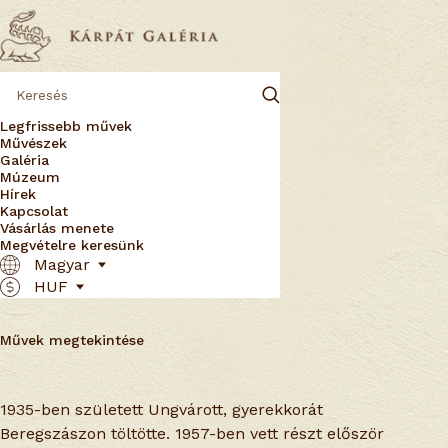
Legfrissebb művek
Művészek
Galéria
Múzeum
Hírek
Kapcsolat
Vásárlás menete
Megvételre keresünk
Zicherman Sándor
Magyar
Ungvár, 1935. április 6. -
HUF
Művek megtekintése
1935-ben született Ungvárott, gyerekkorát
Beregszászon töltötte. 1957-ben vett részt először