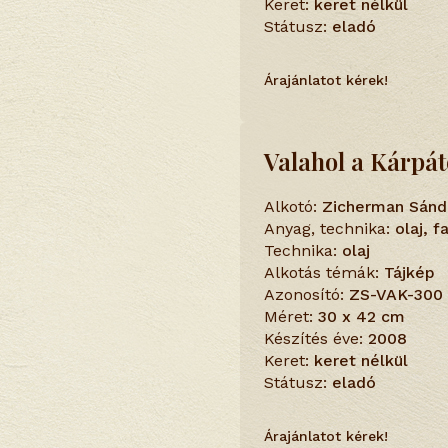
Keret:
keret nélkül
Státusz:
eladó
Árajánlatot kérek!
Valahol a Kárpá
Alkotó:
Zicherman Sánd
Anyag, technika:
olaj, 
Technika:
olaj
Alkotás témák:
Tájkép
Azonosító:
ZS-VAK-300
Méret:
30 x 42 cm
Készítés éve:
2008
Keret:
keret nélkül
Státusz:
eladó
Árajánlatot kérek!