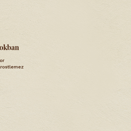
tokban
or
farostlemez