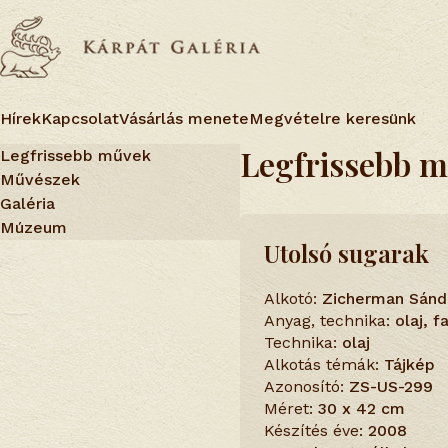
Hírek
Kapcsolat
Vásárlás menete
Megvételre keresünk
Legfrissebb 
Legfrissebb művek
Művészek
Galéria
Múzeum
Utolsó sugarak
Alkotó:
Zicherman Sánd
Anyag, technika:
olaj, 
Technika:
olaj
Alkotás témák:
Tájkép
Azonosító:
ZS-US-299
Méret:
30 x 42 cm
Készítés éve:
2008