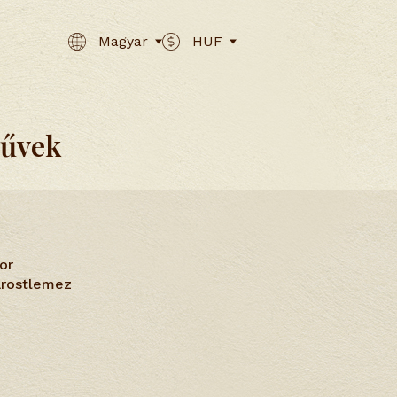
Magyar
HUF
művek
or
farostlemez