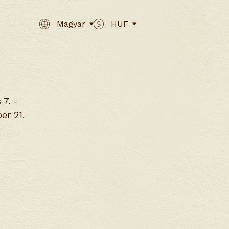
Magyar
HUF
 7. -
er 21.