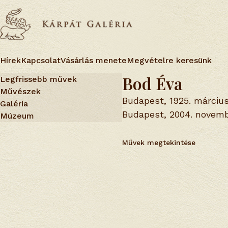
Hírek
Kapcsolat
Vásárlás menete
Megvételre keresünk
Bod Éva
Legfrissebb művek
Művészek
Budapest, 1925. március
Galéria
Budapest, 2004. novemb
Múzeum
Művek megtekintése