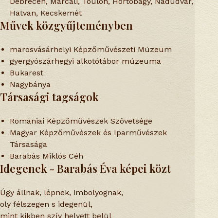
Debrecen, Marcali, Toulon, Hortobágy, Nádudvar,
Hatvan, Kecskemét
Művek közgyűjteményben
marosvásárhelyi Képzőművészeti Múzeum
gyergyószárhegyi alkotótábor múzeuma
Bukarest
Nagybánya
Társasági tagságok
Romániai Képzőművészek Szövetsége
Magyar Képzőművészek és Iparművészek
Társasága
Barabás Miklós Céh
Idegenek - Barabás Éva képei közt
Úgy állnak, lépnek, imbolyognak,
oly félszegen s idegenül,
mint kikben szív helyett belül