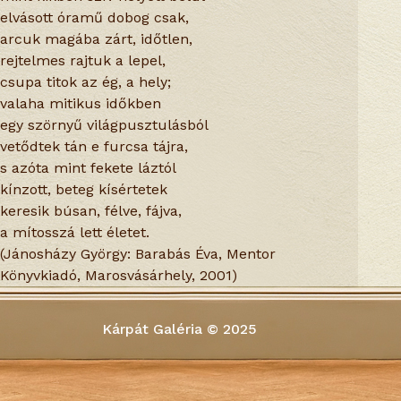
elvásott óramű dobog csak,
arcuk magába zárt, időtlen,
rejtelmes rajtuk a lepel,
csupa titok az ég, a hely;
valaha mitikus időkben
egy szörnyű világpusztulásból
vetődtek tán e furcsa tájra,
s azóta mint fekete láztól
kínzott, beteg kísértetek
keresik búsan, félve, fájva,
a mítosszá lett életet.
(Jánosházy György: Barabás Éva, Mentor
Könyvkiadó, Marosvásárhely, 2001)
Kárpát Galéria © 2025