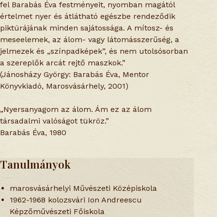
fel Barabás Éva festményeit, nyomban magától
értelmet nyer és átlátható egészbe rendeződik
piktúrájának minden sajátossága. A mítosz- és
meseelemek, az álom- vagy látomásszerűség, a
jelmezek és „színpadképek”, és nem utolsósorban
a szereplők arcát rejtő maszkok.”
(Jánosházy György: Barabás Éva, Mentor
Könyvkiadó, Marosvásárhely, 2001)
„Nyersanyagom az álom. Ám ez az álom
társadalmi valóságot tükröz.”
Barabás Éva, 1980
Tanulmányok
marosvásárhelyi Művészeti Középiskola
1962-1968 kolozsvári Ion Andreescu
Képzőművészeti Főiskola