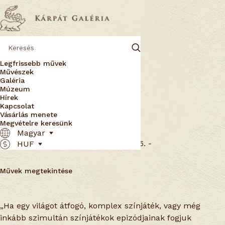
Legfrissebb művek
Művészek
Galéria
Múzeum
Hírek
Kapcsolat
Vásárlás menete
Megvételre keresünk
Barabás Éva
Magyar
Marosvásárhely, 1943. szeptember 15. -
HUF
Művek megtekintése
„Ha egy világot átfogó, komplex színjáték, vagy még
inkább szimultán színjátékok epizódjainak fogjuk