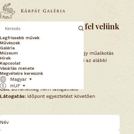
Érdeklődjön vagy vegye fel velünk
a kapcsolatot
Legfrissebb művek
Művészek
Galéria
Ha szeretne vásárolni, nem találja egy műalkotás
Múzeum
Hírek
árát, vagy csak kérdése van, töltse ki az alábbi
Kapcsolat
űrlapot – hamarosan válaszolunk!
Vásárlás menete
Megvételre keresünk
Email:
info@karpatgaleria.hu
Magyar
Telefon:
átmenetileg nem elérhető
HUF
Cím:
átmenetileg nem látogatható
Látogatás:
időpont egyeztetést követően