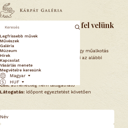
Érdeklődjön vagy vegye fel velünk
a kapcsolatot
Legfrissebb művek
Művészek
Galéria
Ha szeretne vásárolni, nem találja egy műalkotás
Múzeum
Hírek
árát, vagy csak kérdése van, töltse ki az alábbi
Kapcsolat
űrlapot – hamarosan válaszolunk!
Vásárlás menete
Megvételre keresünk
Email:
info@karpatgaleria.hu
Magyar
Telefon:
átmenetileg nem elérhető
HUF
Cím:
átmenetileg nem látogatható
Látogatás:
időpont egyeztetést követően