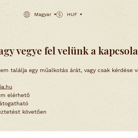
Magyar
HUF
gy vegye fel velünk a kapcsola
nem találja egy műalkotás árát, vagy csak kérdése v
ia.hu
m elérhető
átogatható
ztetést követően