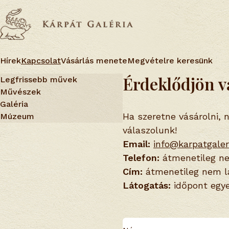
Hírek
Kapcsolat
Vásárlás menete
Megvételre keresünk
Érdeklődjön va
Legfrissebb művek
Művészek
Galéria
Ha szeretne vásárolni, 
Múzeum
válaszolunk!
Email:
info@karpatgaler
Telefon:
átmenetileg ne
Cím:
átmenetileg nem l
Látogatás:
időpont egye