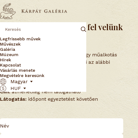
Érdeklődjön vagy vegye fel velünk
a kapcsolatot
Legfrissebb művek
Művészek
Galéria
Ha szeretne vásárolni, nem találja egy műalkotás
Múzeum
Hírek
árát, vagy csak kérdése van, töltse ki az alábbi
Kapcsolat
űrlapot – hamarosan válaszolunk!
Vásárlás menete
Megvételre keresünk
Email:
info@karpatgaleria.hu
Magyar
Telefon:
átmenetileg nem elérhető
HUF
Cím:
átmenetileg nem látogatható
Látogatás:
időpont egyeztetést követően